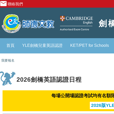
聯絡我們
劍
首頁
YLE劍橋兒童英語認證
KET/PET for Schools
我要報名
2026劍橋英語認證日程
每場公開場認證考試均有名額
2026版YL